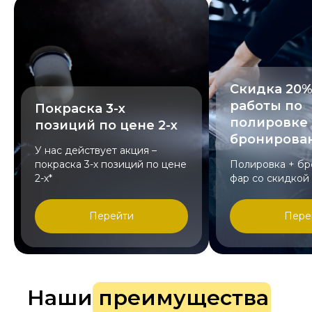
Скидка 20%
работы по
Покраска 3-х
полировке
позиций по цене 2-х
бронирова
У нас действует акция –
покраска 3-х позиций по цене
Полировка + б
2-х*
фар со скидкой
Перейти
Пере
Наши преимущества