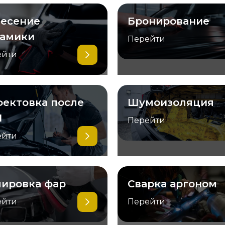
есение
Бронирование
рамики
Перейти
ейти
ектовка после
Шумоизоляция
П
Перейти
ейти
ировка фар
Сварка аргоном
ейти
Перейти