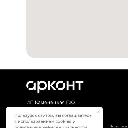
ИП Каменецкая Е.Ю.
ИНН 344115598356
Пользуясь сайтом, вы соглашаетесь
ОГРНИП 320470400087351
с использованием
cookies
и
Политика использования cookie-файлов
Политика
политикой конфиденциальности
.