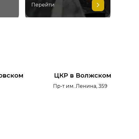
Перейти
овском
ЦКР в Волжском
Пр-т им. Ленина, 359