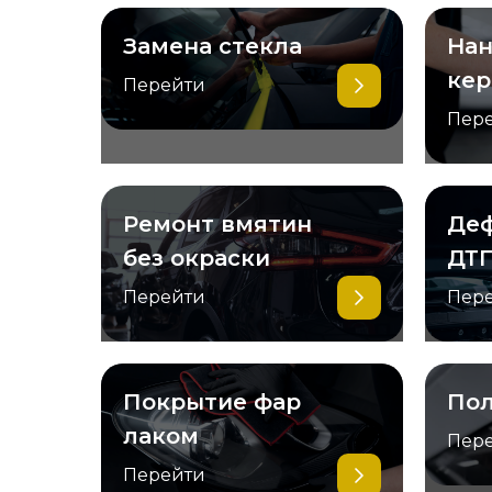
Замена стекла
Нан
ке
Перейти
Пер
Ремонт вмятин
Деф
без окраски
ДТ
Перейти
Пер
Покрытие фар
Пол
лаком
Пер
Перейти