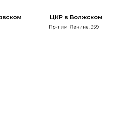
овском
ЦКР в Волжском
Пр-т им. Ленина, 359