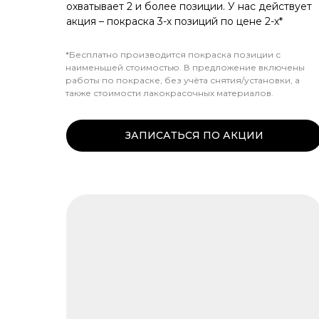
охватывает 2 и более позиции. У нас действует
акция – покраска 3-х позиций по цене 2-х*
*Бесплатно производится покраска позиции с
наименьшей стоимостью. В предложение включены
работы по покраске, без учёта снятия/установки, а
также стоимости лакокрасочных материалов.
ЗАПИСАТЬСЯ ПО АКЦИИ