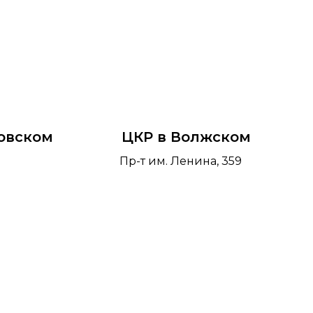
овском
ЦКР в Волжском
Пр-т им. Ленина, 359