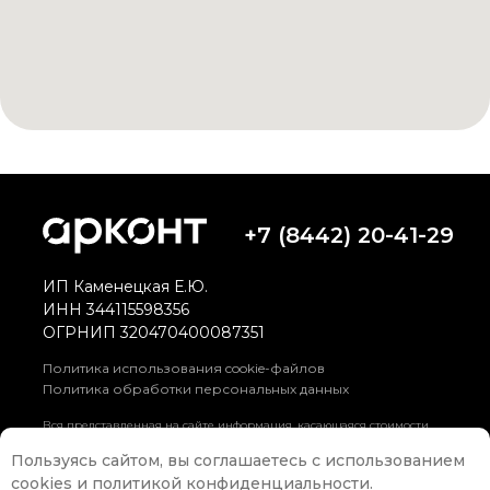
+7 (8442) 20-41-29
ИП Каменецкая Е.Ю.
ИНН 344115598356
ОГРНИП 320470400087351
Политика использования cookie-файлов
Политика обработки персональных данных
Вся представленная на сайте информация, касающаяся стоимости
автомобилей, аксессуаров* и сервисного обслуживания, носит
информационный характер и не является публичной офертой,
Пользуясь сайтом, вы соглашаетесь с использованием
определяемой положениями ст. 437 (2) ГК РФ. Для получения
cookies
и
политикой конфиденциальности
.