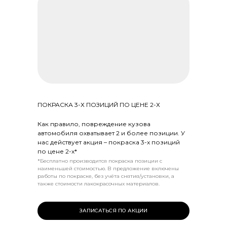
ПОКРАСКА 3-Х ПОЗИЦИЙ ПО ЦЕНЕ 2-Х
Как правило, повреждение кузова
автомобиля охватывает 2 и более позиции. У
нас действует акция – покраска 3-х позиций
по цене 2-х*
*Бесплатно производится покраска позиции с
наименьшей стоимостью. В предложение включены
работы по покраске, без учёта снятия/установки, а
также стоимости лакокрасочных материалов.
ЗАПИСАТЬСЯ ПО АКЦИИ