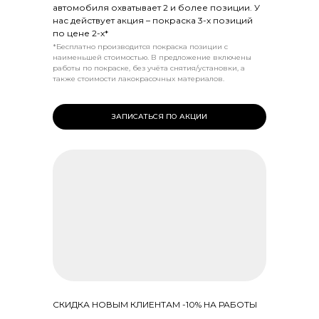
автомобиля охватывает 2 и более позиции. У
нас действует акция – покраска 3-х позиций
по цене 2-х*
*Бесплатно производится покраска позиции с
наименьшей стоимостью. В предложение включены
работы по покраске, без учёта снятия/установки, а
также стоимости лакокрасочных материалов.
ЗАПИСАТЬСЯ ПО АКЦИИ
СКИДКА НОВЫМ КЛИЕНТАМ -10% НА РАБОТЫ