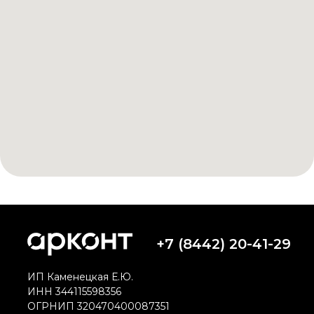
+7 (8442) 20-41-29
ИП Каменецкая Е.Ю.
ИНН 344115598356
ОГРНИП 320470400087351