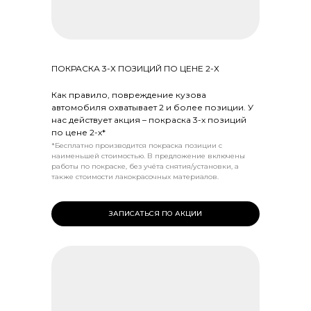
ПОКРАСКА 3-Х ПОЗИЦИЙ ПО ЦЕНЕ 2-Х
Как правило, повреждение кузова
автомобиля охватывает 2 и более позиции. У
нас действует акция – покраска 3-х позиций
по цене 2-х*
*Бесплатно производится покраска позиции с
наименьшей стоимостью. В предложение включены
работы по покраске, без учёта снятия/установки, а
также стоимости лакокрасочных материалов.
ЗАПИСАТЬСЯ ПО АКЦИИ