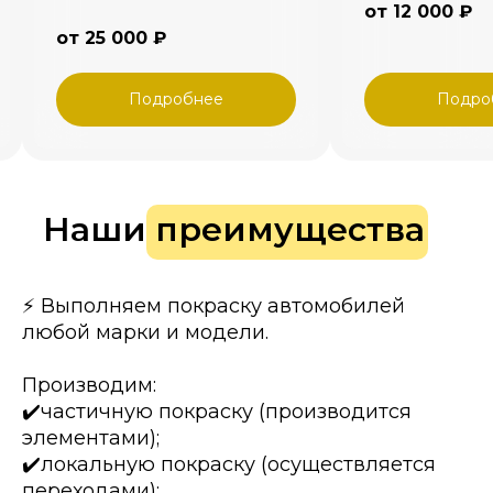
от 12 000 ₽
от 25 000 ₽
Подробнее
Подро
Наши преимущества
⚡️ Выполняем покраску автомобилей
любой марки и модели.
Производим:
✔️частичную покраску (производится
элементами);
✔️локальную покраску (осуществляется
переходами);