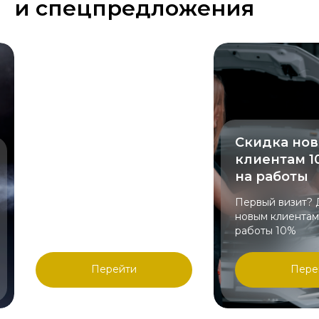
и спецпредложения
Скидка 20% на
Скидка но
работы по
клиентам 1
полировке и
на работы
бронированию фар
Первый визит? 
Полировка + бронирование
новым клиентам
фар со скидкой
работы 10%
Перейти
Пере