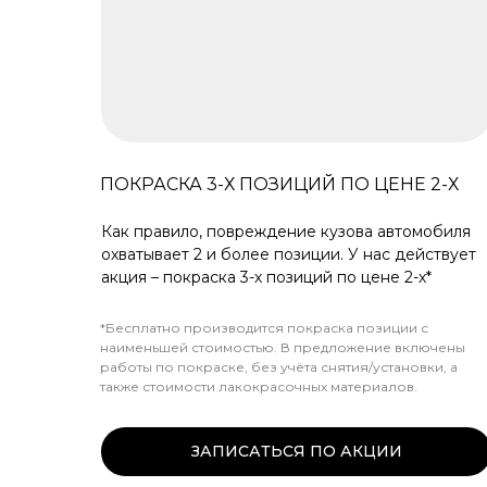
ПОКРАСКА 3-Х ПОЗИЦИЙ ПО ЦЕНЕ 2-Х
Как правило, повреждение кузова автомобиля
охватывает 2 и более позиции. У нас действует
акция – покраска 3-х позиций по цене 2-х*
*Бесплатно производится покраска позиции с
наименьшей стоимостью. В предложение включены
работы по покраске, без учёта снятия/установки, а
также стоимости лакокрасочных материалов.
ЗАПИСАТЬСЯ ПО АКЦИИ