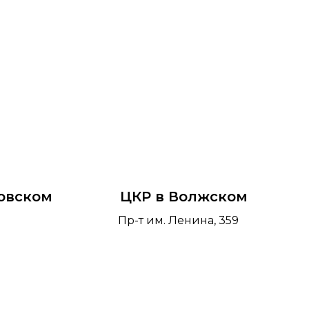
овском
ЦКР в Волжском
Пр-т им. Ленина, 359