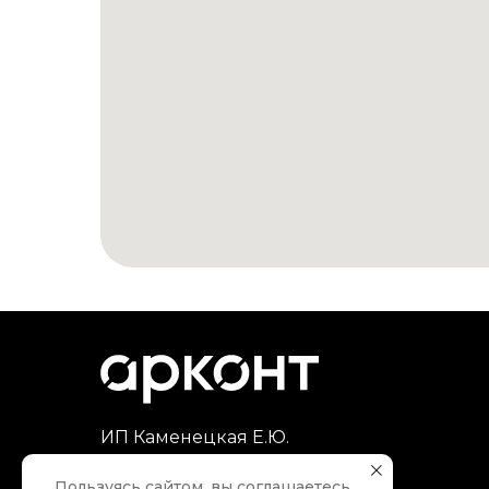
ИП Каменецкая Е.Ю.
ИНН 344115598356
Пользуясь сайтом, вы соглашаетесь