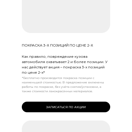
ПОКРАСКА 3-Х ПОЗИЦИЙ ПО ЦЕНЕ 2-Х
Как правило, повреждение кузова
автомобиля охватывает 2 и более позиции. У
нас действует акция – покраска 3-х позиций
по цене 2-х*
*Бесплатно производится покраска позиции с
наименьшей стоимостью. В предложение включены
работы по покраске, без учёта снятия/установки, а
также стоимости лакокрасочных материалов.
ЗАПИСАТЬСЯ ПО АКЦИИ