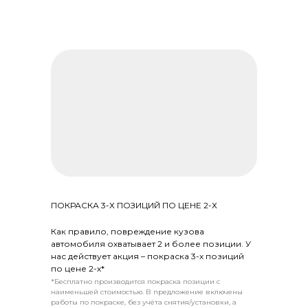
ПОКРАСКА 3-Х ПОЗИЦИЙ ПО ЦЕНЕ 2-Х
Как правило, повреждение кузова
автомобиля охватывает 2 и более позиции. У
нас действует акция – покраска 3-х позиций
по цене 2-х*
*Бесплатно производится покраска позиции с
наименьшей стоимостью. В предложение включены
работы по покраске, без учёта снятия/установки, а