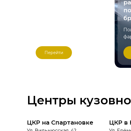
ра
Покраска 3-х
по
позиций по цене 2-х
б
У нас действует акция –
покраска 3-х позиций по
По
цене 2-х*
фа
Перейти
Центры кузовно
ЦКР на Спартановке
ЦКР в
Ул. Вильнюсская, 42
Ул. Ерём