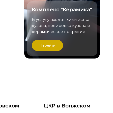
Комплекс "Керамика"
им
В услугу входят: химчистка
нтам на
кузова, полировка кузова и
керамическое покрытие
Перейти
овском
ЦКР в Волжском