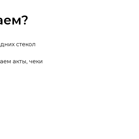
аем?
адних стекол
ем акты, чеки