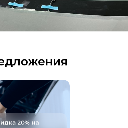
редложения
идка 20% на
Скидка новым