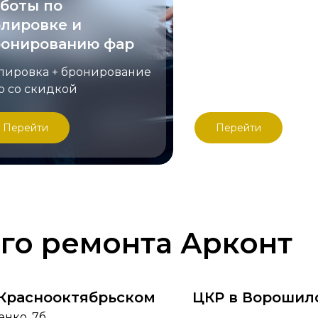
боты по
клиентам 10%
лировке и
на работы
ронированию фар
Первый визит? Дар
лировка + бронирование
скидку новым клие
р со скидкой
все работы 10%
Перейти
Перейти
го ремонта Арконт
 Краснооктябрьском
ЦКР в Ворошил
енко, 7б